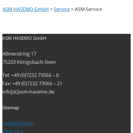
ASM HASEMO GmbH
>
Service
>
ASM-Service
ASM HASEMO GmbH
Allmendring 17
75203 Königsbach-Stein
Tel: +49 (0)7232 73566 – 0
Fax: +49 (0)7232 73566 – 21
info[at]asm-hasemo.de
Sitemap
Unternehmen
Über uns