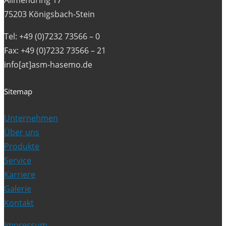
Allmendring 17
75203 Königsbach-Stein
Tel: +49 (0)7232 73566 – 0
Fax: +49 (0)7232 73566 – 21
info[at]asm-hasemo.de
Sitemap
Unternehmen
Über uns
Produkte
Service
Karriere
Galerie
Kontakt
Impressum