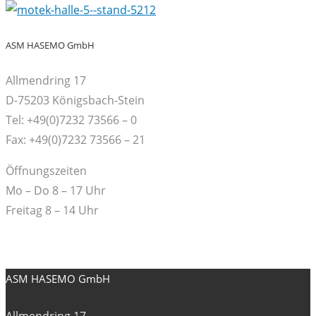
ASM HASEMO GmbH
Allmendring 17
D-75203 Königsbach-Stein
Tel: +49(0)7232 73566 – 0
Fax: +49(0)7232 73566 – 21
Öffnungszeiten
Mo – Do 8 – 17 Uhr
Freitag 8 – 14 Uhr
ASM HASEMO GmbH