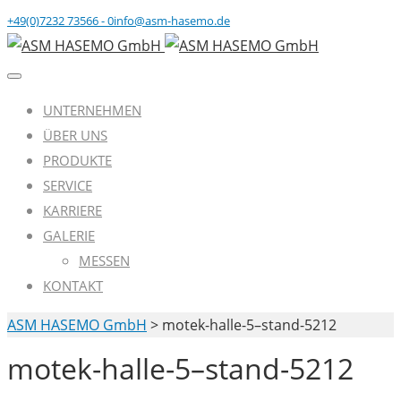
+49(0)7232 73566 - 0
info@asm-hasemo.de
UNTERNEHMEN
ÜBER UNS
PRODUKTE
SERVICE
KARRIERE
GALERIE
MESSEN
KONTAKT
ASM HASEMO GmbH
>
motek-halle-5–stand-5212
motek-halle-5–stand-5212