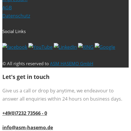
AGB
Datenschutz
Social Links
© All rights reserved to
ASM HASEMO GmbH
Let's get in touch
Give us a call or drop by anytime, we endeavour to
answer all enquiries within 24 hours on business days.
+49(0)7232 73566 - 0
info@asm-hasemo.de