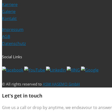
Karriere
Galerie
Kontakt
Impressum
AGB
Datenschutz
Social Links
© All rights reserved to
ASM HASEMO GmbH
Let's get in touch
Give us a call or drop by anytime, we endeavour to answer 