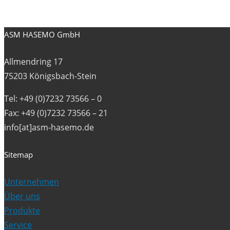
ASM HASEMO GmbH
Allmendring 17
75203 Königsbach-Stein
Tel: +49 (0)7232 73566 – 0
Fax: +49 (0)7232 73566 – 21
info[at]asm-hasemo.de
Sitemap
Unternehmen
Über uns
Produkte
Service