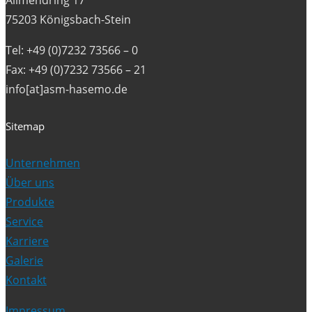
Allmendring 17
75203 Königsbach-Stein
Tel: +49 (0)7232 73566 – 0
Fax: +49 (0)7232 73566 – 21
info[at]asm-hasemo.de
Sitemap
Unternehmen
Über uns
Produkte
Service
Karriere
Galerie
Kontakt
Impressum