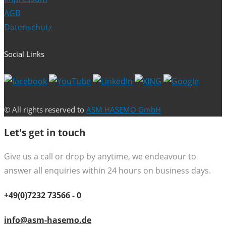
AGB
Datenschutz
Social Links
© All rights reserved to
ASM HASEMO GmbH
Let's get in touch
Give us a call or drop by anytime, we endeavour to
answer all enquiries within 24 hours on business days.
+49(0)7232 73566 - 0
info@asm-hasemo.de