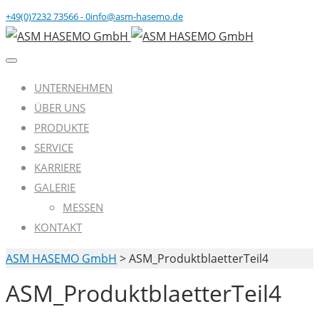
+49(0)7232 73566 - 0
info@asm-hasemo.de
UNTERNEHMEN
ÜBER UNS
PRODUKTE
SERVICE
KARRIERE
GALERIE
MESSEN
KONTAKT
ASM HASEMO GmbH
>
ASM_ProduktblaetterTeil4
ASM_ProduktblaetterTeil4