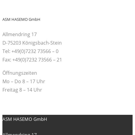
ASM HASEMO GmbH
Allmendring 17
D-75203 Königsbach-Stein
Tel: +49(0)7232 73566 – 0
Fax: +49(0)7232 73566 – 21
Öffnungszeiten
Mo – Do 8 – 17 Uhr
Freitag 8 – 14 Uhr
ASM HASEMO GmbH