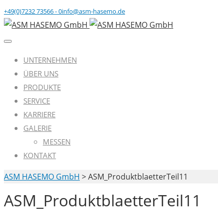
+49(0)7232 73566 - 0
info@asm-hasemo.de
UNTERNEHMEN
ÜBER UNS
PRODUKTE
SERVICE
KARRIERE
GALERIE
MESSEN
KONTAKT
ASM HASEMO GmbH
>
ASM_ProduktblaetterTeil11
ASM_ProduktblaetterTeil11