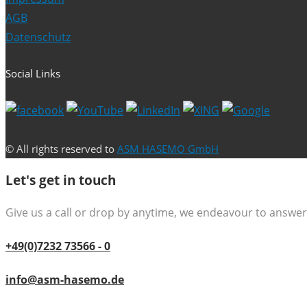
AGB
Datenschutz
Social Links
© All rights reserved to
ASM HASEMO GmbH
Let's get in touch
Give us a call or drop by anytime, we endeavour to answer 
+49(0)7232 73566 - 0
info@asm-hasemo.de