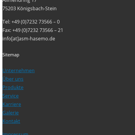
Allmendring 17
75203 Königsbach-Stein
Tel: +49 (0)7232 73566 – 0
Fax: +49 (0)7232 73566 – 21
info[at]asm-hasemo.de
Sitemap
Unternehmen
Über uns
Produkte
Service
Karriere
Galerie
Kontakt
Impressum