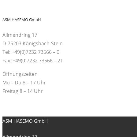
ASM HASEMO GmbH
Allmendring 17
D-75203 Königsbach-Stein
Tel: +49(0)7232 73566 – 0
Fax: +49(0)7232 73566 – 21
Öffnungszeiten
Mo – Do 8 – 17 Uhr
Freitag 8 – 14 Uhr
ASM HASEMO GmbH