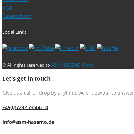
AGB
Datenschutz
Social Links
© All rights reserved to
ASM HASEMO GmbH
Let's get in touch
Give us a call or drop by anytime, we endeavour to answer 
+49(0)7232 73566 - 0
info@asm-hasemo.de