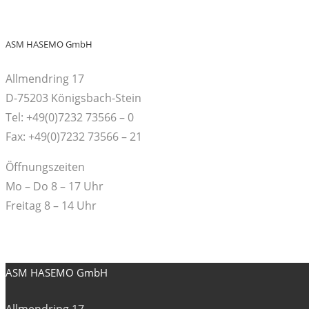
ASM HASEMO GmbH
Allmendring 17
D-75203 Königsbach-Stein
Tel: +49(0)7232 73566 – 0
Fax: +49(0)7232 73566 – 21
Öffnungszeiten
Mo – Do 8 – 17 Uhr
Freitag 8 – 14 Uhr
ASM HASEMO GmbH