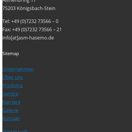
Allmendring 17
75203 Königsbach-Stein
Tel: +49 (0)7232 73566 – 0
Fax: +49 (0)7232 73566 – 21
info[at]asm-hasemo.de
Sitemap
Unternehmen
Über uns
Produkte
Service
Karriere
Galerie
Kontakt
Impressum