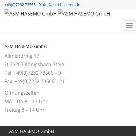
ASM HASEMO GmbH
>
AGB_ASM_DT_2019
+49(0)7232 73566 - 0
info@asm-hasemo.de
AGB_ASM_DT_2019
ASM HASEMO GmbH
Allmendring 17
D-75203 Königsbach-Stein
Tel: +49(0)7232 73566 – 0
Fax: +49(0)7232 73566 – 21
Öffnungszeiten
Mo – Do 8 – 17 Uhr
Freitag 8 – 14 Uhr
ASM HASEMO GmbH