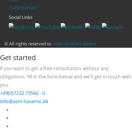
Datenschutz
Social Links
© All rights reserved to
ASM HASEMO GmbH
Get started
If you want to get a free consultation without any
obligations, fill in the form below and we'll get in touch with
you.
+49(0)7232 73566 - 0
info@asm-hasemo.de