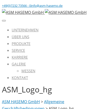
+49(0)7232 73566 - 0
info@asm-hasemo.de
UNTERNEHMEN
ÜBER UNS
PRODUKTE
SERVICE
KARRIERE
GALERIE
MESSEN
KONTAKT
ASM_Logo_hg
ASM HASEMO GmbH
>
Allgemeine
Geschäftsbedingungen
>
ASM_Logo_hg